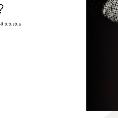
?
oit tutustua