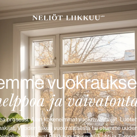
Vuokrat Liikkuu
emme vuokraukse
helppoa ja vaivatonta
a prosessi. Alan kokeneimmat vuokravälittäjät. Luotet
hakijat. Vuoden takuu vuokralaisesta tai etsimme uuden
oimialueemme ovat Pääkaupunkiseutu, Lahti ja Tamper