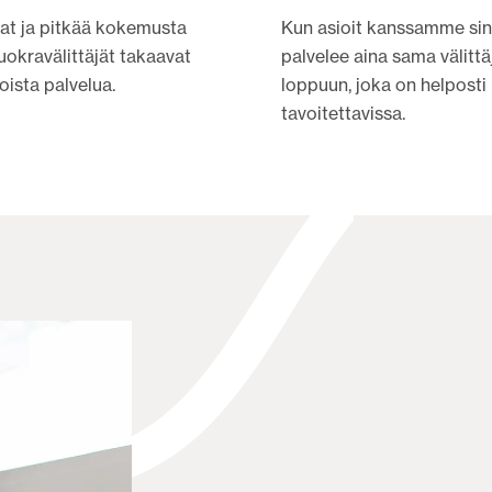
at ja pitkää kokemusta
Kun asioit kanssamme si
okravälittäjät takaavat
palvelee aina sama välittä
oista palvelua.
loppuun, joka on helposti
tavoitettavissa.