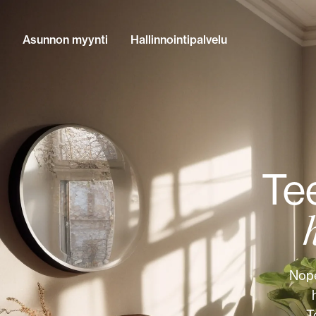
Asunnon myynti
Hallinnointipalvelu
Te
Nope
T