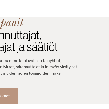
panit
nuttajat,
tajat ja säätiöt
ntaamme kuuluvat niin taloyhtiöt,
 yritykset, rakennuttajat kuin myös yksityiset
 muiden isojen toimijoiden lisäksi.
kkaat