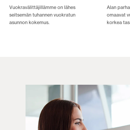
Vuokravälittäjillämme on lähes
Alan parha
seitsemän tuhannen vuokratun
omaavat vu
asunnon kokemus.
korkea tas