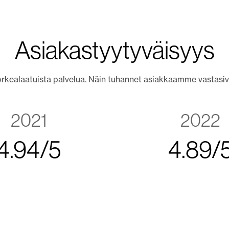
Asiakastyytyväisyys
rkealaatuista palvelua. Näin tuhannet asiakkaamme vastasiv
2021
2022
4
.
9
4
/
5
4
.
8
9
/