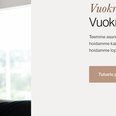
Vuokr
Vuokr
Teemme asunn
hoidamme kaik
hoidamme lop
Tutustu 