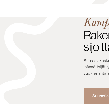
Kump
Raken
sijoit
Suurasiakasku
isännöitsijät,
vuokranantajat
Suurasia