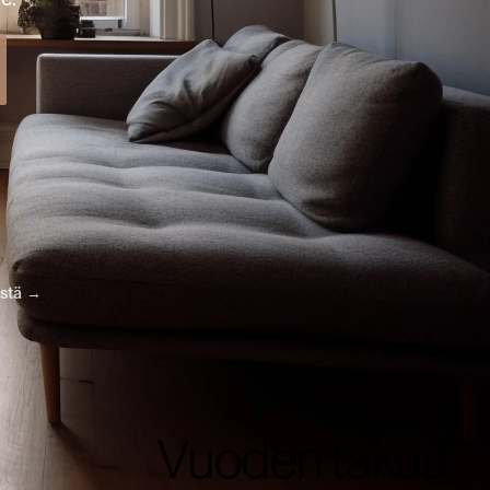
ästä →
Vuoden takuu