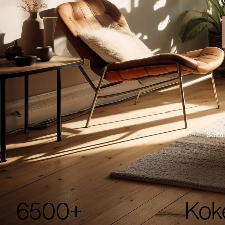
Soita
6500+
Kok