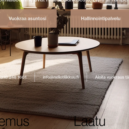
Vuokraa asuntosi
Hallinnointipalvelu
 010 248 1601
info@neliotliikkuu.fi
Aloita vuokraus t
emus
Laatu