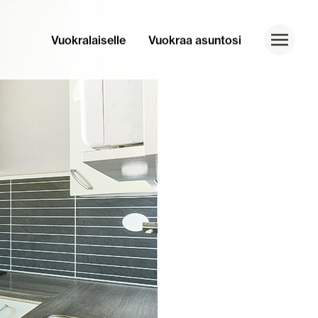
Vuokralaiselle
Vuokraa asuntosi
Toggle