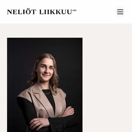
Vuokrat Liikkuu
Togg