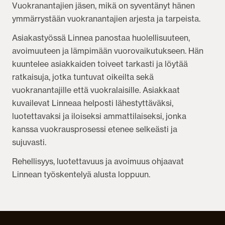
Vuokranantajien jäsen, mikä on syventänyt hänen
ymmärrystään vuokranantajien arjesta ja tarpeista.
Asiakastyössä Linnea panostaa huolellisuuteen,
avoimuuteen ja lämpimään vuorovaikutukseen. Hän
kuuntelee asiakkaiden toiveet tarkasti ja löytää
ratkaisuja, jotka tuntuvat oikeilta sekä
vuokranantajille että vuokralaisille. Asiakkaat
kuvailevat Linneaa helposti lähestyttäväksi,
luotettavaksi ja iloiseksi ammattilaiseksi, jonka
kanssa vuokrausprosessi etenee selkeästi ja
sujuvasti.
Rehellisyys, luotettavuus ja avoimuus ohjaavat
Linnean työskentelyä alusta loppuun.