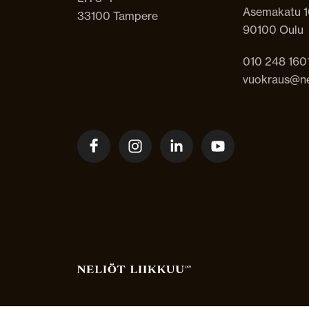
Asemakatu 1
33100 Tampere
90100 Oulu
010 248 160
vuokraus@nel
Facebook
Instagram
LinkedIn
Youtube