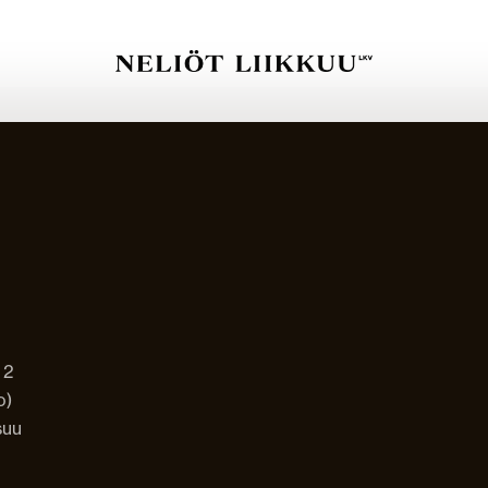
Vuokrat Liikkuu
 2
o)
suu