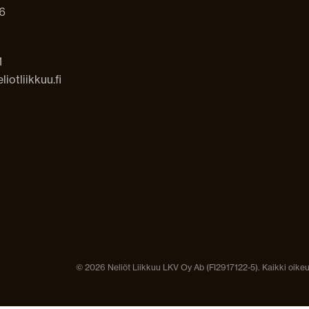
6
1
iotliikkuu.fi
© 2026 Neliöt Liikkuu LKV Oy Ab (FI2917122-5). Kaikki oikeu