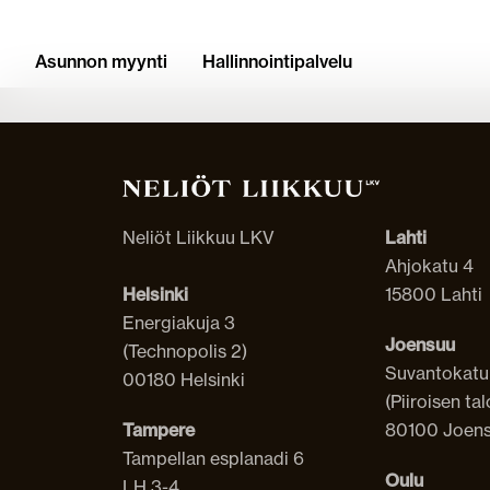
Asunnon myynti
Hallinnointipalvelu
Vuokrat Liikkuu
Neliöt Liikkuu LKV
Lahti
Ahjokatu 4
Helsinki
15800 Lahti
Energiakuja 3
Joensuu
(Technopolis 2)
Suvantokatu
00180 Helsinki
(Piiroisen tal
Tampere
80100 Joen
Tampellan esplanadi 6
Oulu
LH 3-4